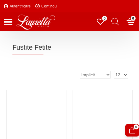
Autentificare
Cont nou
0
0
Fustite Fetite
0