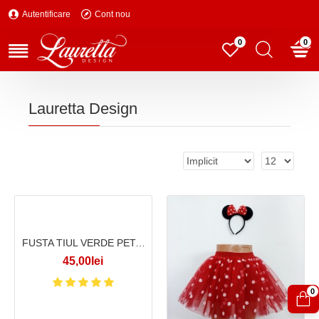
Autentificare
Cont nou
0
0
Lauretta Design
FUSTA TIUL VERDE PETALE VERNIL
45,00lei
0