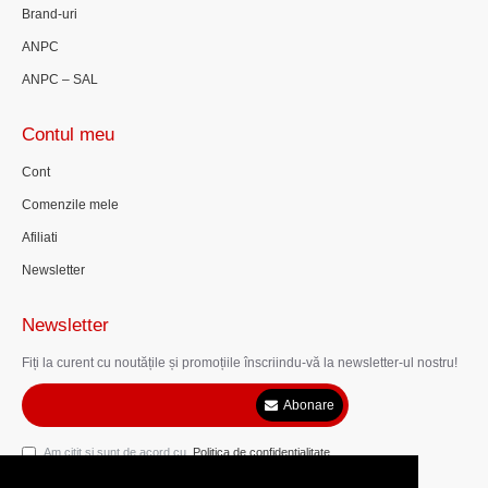
Brand-uri
ANPC
ANPC – SAL
Contul meu
Cont
Comenzile mele
Afiliati
Newsletter
Newsletter
Fiți la curent cu noutățile și promoțiile înscriindu-vă la newsletter-ul nostru!
Abonare
Am citit şi sunt de acord cu
Politica de confidentialitate