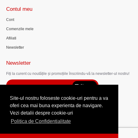
Contul meu
Cont
Comenzile mele
Afiliati
Newsletter
Newsletter
Fiți la curent cu noutățile și promoțiile înscriindu-vă la newsletter-ul nostru!
Abonare
Site-ul nostru foloseste cookie-uri pentru a va
Am citit şi sunt de acord cu
Politica de confidentialitate
oferi cea mai buna experienta de navigare.
Vezi detalii despre cookie-uri
Politica de Confidentialitate
Servicii-Website.ro
Copyright © 2022 LaurettaDesign.ro |
0