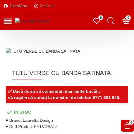
Autentificare
Cont nou
0
0
TUTU VERDE CU BANDA SATINATA
✅ Dacă doriți să comandați mai multe bucăți,
vă rugăm să sunați la numărul de telefon 0771 301 646.
IN STOC
Brand:
Lauretta Design
0
Cod Produs:
FFTVDSAT2