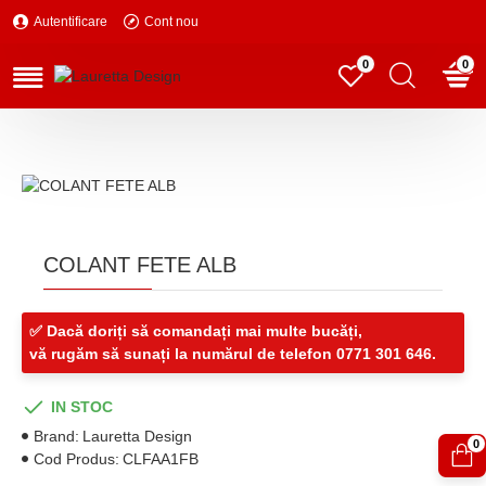
Autentificare
Cont nou
0
0
COLANT FETE ALB
✅ Dacă doriți să comandați mai multe bucăți,
vă rugăm să sunați la numărul de telefon 0771 301 646.
IN STOC
Brand:
Lauretta Design
0
Cod Produs:
CLFAA1FB