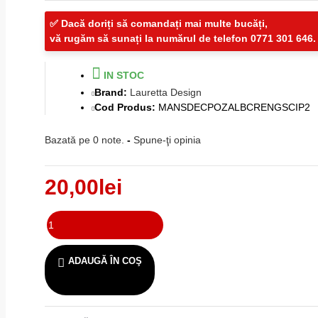
✅ Dacă doriți să comandați mai multe bucăți,
vă rugăm să sunați la numărul de telefon 0771 301 646.
IN STOC
Brand:
Lauretta Design
Cod Produs:
MANSDECPOZALBCRENGSCIP2
Bazată pe 0 note.
-
Spune-ţi opinia
20,00lei
ADAUGĂ ÎN COŞ