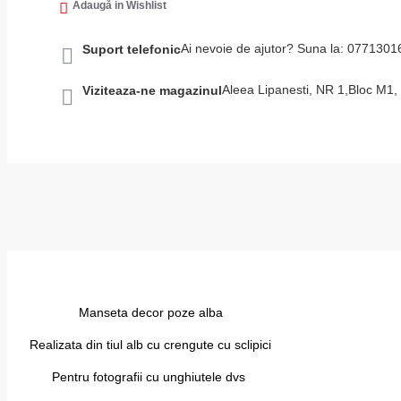
Adaugă in Wishlist
Ai nevoie de ajutor? Suna la: 077130
Suport telefonic
Aleea Lipanesti, NR 1,Bloc M1
Viziteaza-ne magazinul
Manseta decor poze alba
Realizata din tiul alb cu crengute cu sclipici
Pentru fotografii cu unghiutele dvs